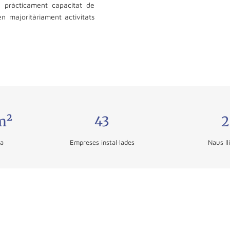
é pràcticament capacitat de
n majoritàriament activitats
m²
43
2
ta
Empreses instal·lades
Naus ll