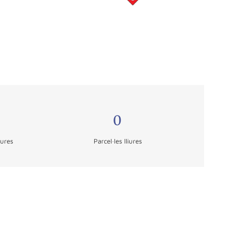
0
iures
Parcel·les lliures