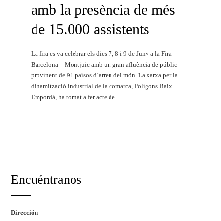
amb la presència de més
de 15.000 assistents
La fira es va celebrar els dies 7, 8 i 9 de Juny a la Fira
Barcelona – Montjuic amb un gran afluència de públic
provinent de 91 països d’arreu del món. La xarxa per la
dinamització industrial de la comarca, Polígons Baix
Empordà, ha tornat a fer acte de…
Llegueix més
Encuéntranos
Dirección