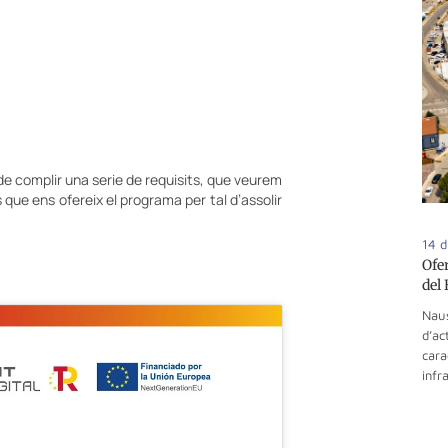
e complir una serie de requisits, que veurem
 que ens ofereix el programa per tal d’assolir
14 d
Ofe
del
Naus
d’ac
cara
infr