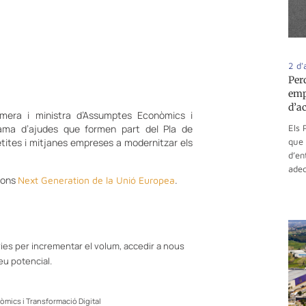
2 d'
Per
emp
d’a
mera i ministra d’Assumptes Econòmics i
grama d’ajudes que formen part del Pla de
Els 
etites i mitjanes empreses a modernitzar els
que 
d’en
adeq
fons
.
Next Generation de la Unió Europea
ries per incrementar el volum, accedir a nous
eu potencial.
òmics i Transformació Digital