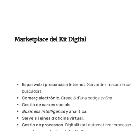
Marketplace del Kit Digital
Espai web i presència a Internet
. Servei de creació de pàg
buscadors.
Comerç electrònic
. Creació d’una botiga
online
.
Gestió de xarxes socials
.
Business intelligence
y analítica.
Serveis i eines d’oficina virtual
.
Gestió de processos
. Digitalitzar i automatitzar proces