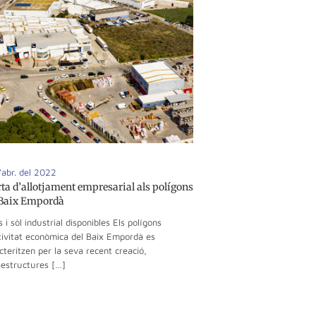
'abr. del 2022
rta d’allotjament empresarial als polígons
 Baix Empordà
 i sòl industrial disponibles Els polígons
tivitat econòmica del Baix Empordà es
cteritzen per la seva recent creació,
aestructures […]