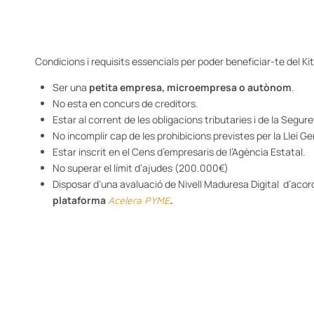
Condicions i requisits essencials per poder beneficiar-te del Kit
Ser una
petita empresa, microempresa o autònom
.
No esta en concurs de creditors.
Estar al corrent de les obligacions tributaries i de la Segur
No incomplir cap de les prohibicions previstes per la Llei 
Estar inscrit en el Cens d’empresaris de l’Agència Estatal.
No superar el límit d’ajudes (200.000€)
Disposar d’una avaluació de Nivell Maduresa Digital d’aco
plataforma
.
Acelera PYME