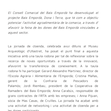
El Consell Comarcal del Baix Empordà ha desenvolupat el
projecte Baix Empordà, Dona i Terra, que té com a objectiu
potenciar l’activitat agroalimentària de la comarca, a través d’
afavorir la feina de les dones del Baix Empordà vinculades a
aquest sector.
La jornada de cloenda, celebrada avui dilluns al Museu
Arqueològic d’Ullastret, ha posat el punt final a aquesta
iniciativa amb una taula rodona per tal de reflexionar sobre la
recerca de noves oportunitats a través de la innovació,
afavorint la transferència de coneixement. A la taula
rodona hi ha participat Gerard Alexandre Martínez, director de
l’Escola Agrària i Alimentària de l’Empordà; Cristina Mañas,
gerent de la Confraria de Pescadors de
Palamós; Jordi Riembau, president de la Cooperativa de
Ramaders del Baix Empordà; Anna Carabús, responsable de
grans contractes de l’IRTA amb les empreses; i Anna Pijuan,
sòcia de Mas Casas, de Cruïlles. La jornada ha acabat amb
una activitat de networking i una activitat de cloenda per a
les dones participants.