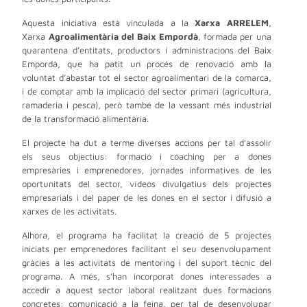
Aquesta iniciativa està vinculada a la
Xarxa ARRELEM
,
Xarxa
Agroalimentària del Baix Empordà
, formada per una
quarantena d’entitats, productors i administracions del Baix
Empordà, que ha patit un procés de renovació amb la
voluntat d’abastar tot el sector agroalimentari de la comarca,
i de comptar amb la implicació del sector primari (agricultura,
ramaderia i pesca), però també de la vessant més industrial
de la transformació alimentària.
El projecte ha dut a terme diverses accions per tal d’assolir
els seus objectius: formació i coaching per a dones
empresàries i emprenedores, jornades informatives de les
oportunitats del sector, vídeos divulgatius dels projectes
empresarials i del paper de les dones en el sector i difusió a
xarxes de les activitats.
Alhora, el programa ha facilitat la creació de 5 projectes
iniciats per emprenedores facilitant el seu desenvolupament
gràcies a les activitats de mentoring i del suport tècnic del
programa.
A més, s’han incorporat dones interessades a
accedir a aquest sector laboral realitzant dues formacions
concretes: comunicació a la feina, per tal de desenvolupar